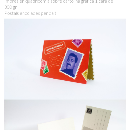
Imprès en quadricomia sobre cartolina gràfica 1 cara de
300 gr
Postals encolades per dalt