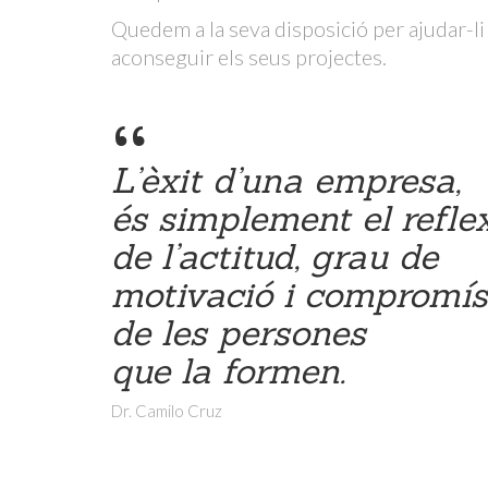
Quedem a la seva disposició per ajudar-li
aconseguir els seus projectes.
“
L’èxit d’una empresa,
és simplement el refle
de l’actitud, grau de
motivació i compromís
de les persones
que la formen.
Dr. Camilo Cruz