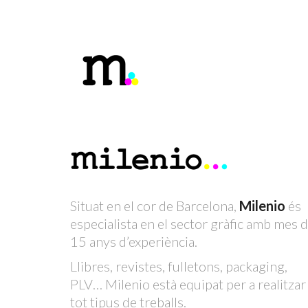
Situat en el cor de Barcelona,
Milenio
és
especialista en el sector gràfic amb mes 
15 anys d’experiència.
Llibres, revistes, fulletons, packaging,
PLV… Milenio està equipat per a realitzar
tot tipus de treballs.