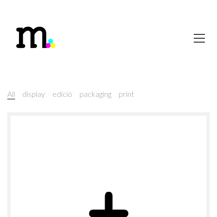
All
display
edició
packaging
print