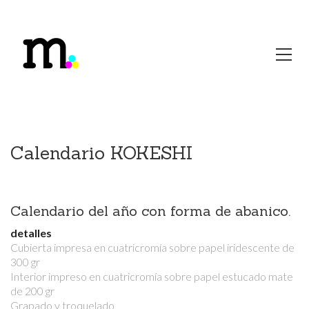
Calendario KOKESHI
Calendario del año con forma de abanico.
detalles
Cubierta impresa en cuatricromía sobre papel iridescente de
300 gr
Interior impreso en cuatricromía sobre papel estucado mate
de 200 gr
Grapado y troquelado